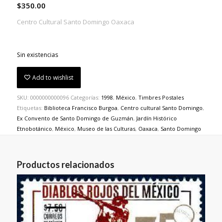
$
350.00
Centro Cultural Santo Domingo Oaxaca
Sin existencias
Add to wishlist
SKU:
0000000000096
Categorías:
1998
,
México
,
Timbres Postales
Etiquetas:
Biblioteca Francisco Burgoa
,
Centro cultural Santo Domingo
,
Ex Convento de Santo Domingo de Guzmán
,
Jardín Histórico
Etnobotánico
,
México
,
Museo de las Culturas
,
Oaxaca
,
Santo Domingo
Productos relacionados