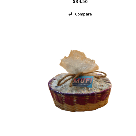
$
34.50
Compare