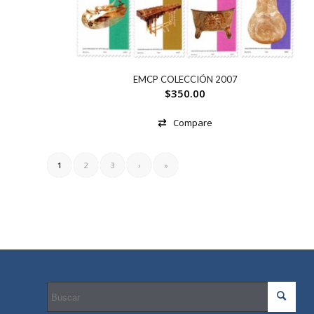
EMCP COLECCIÓN 2007
$
350.00
Compare
1
2
3
›
»