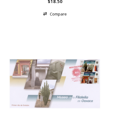
$
18.50
Compare