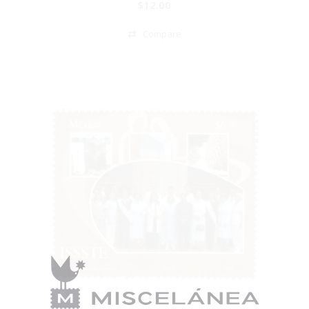
$
12.00
Compare