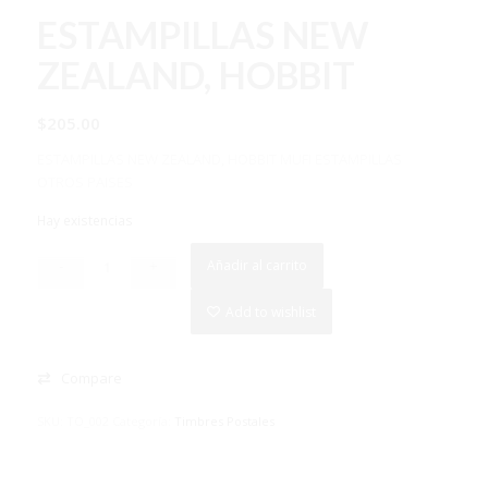
ESTAMPILLAS NEW
ZEALAND, HOBBIT
$
205.00
ESTAMPILLAS NEW ZEALAND, HOBBIT MUFI ESTAMPILLAS
OTROS PAISES
Hay existencias
Añadir al carrito
Add to wishlist
Compare
SKU:
TO_002
Categoría:
Timbres Postales