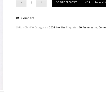
Añadir al carrito
Add to wishli
Compare
SKU:
HCM_010
Categorías:
2004
,
Hojillas
Etiquetas:
50 Aniversario
,
Corre