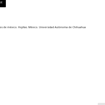
st
os de méxico
,
Hojillas
,
México
,
Universidad Autónoma de Chihuahua