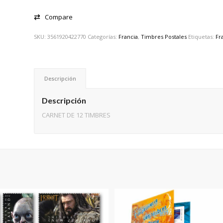
Compare
SKU:
3561920422770
Categorías:
Francia
,
Timbres Postales
Etiquetas:
Fr
Descripción
Descripción
CARNET DE 12 TIMBRES