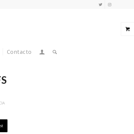
Contacto
FS
CIA
st