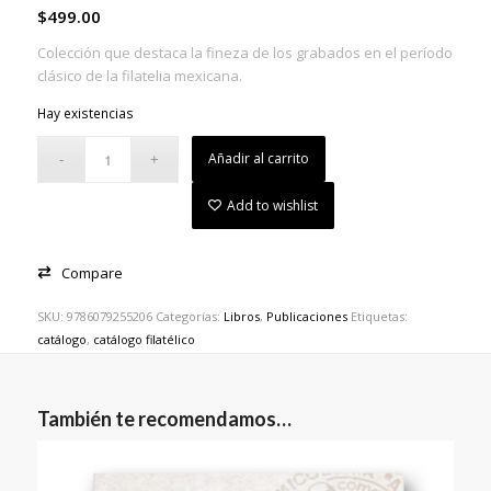
$
499.00
Colección que destaca la fineza de los grabados en el período
clásico de la filatelia mexicana.
Hay existencias
Añadir al carrito
Add to wishlist
Compare
SKU:
9786079255206
Categorías:
Libros
,
Publicaciones
Etiquetas:
catálogo
,
catálogo filatélico
También te recomendamos…