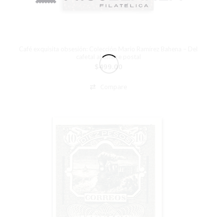
Café exquisita obsesión: Colección Mario Ramírez Bahena – Del
cafetal al timbre postal
$
499.00
Compare