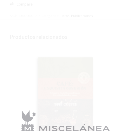
Compare
SKU:
0000000002213
Categorías:
Libros
,
Publicaciones
Productos relacionados