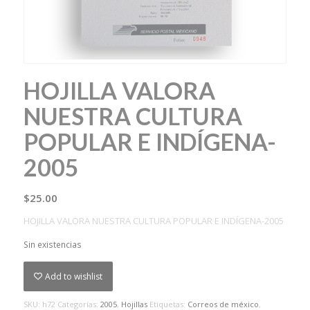
HOJILLA VALORA
NUESTRA CULTURA
POPULAR E INDÍGENA-
2005
$
25.00
HOJILLA VALORA NUESTRA CULTURA POPULAR E INDÍGENA-2005
Sin existencias
Add to wishlist
SKU:
h72
Categorías:
2005
,
Hojillas
Etiquetas:
Correos de méxico
,