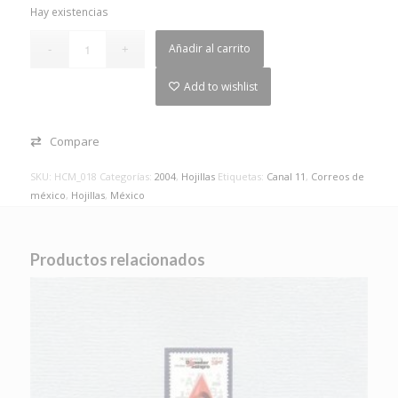
Hay existencias
Añadir al carrito
Add to wishlist
Compare
SKU:
HCM_018
Categorías:
2004
,
Hojillas
Etiquetas:
Canal 11
,
Correos de
méxico
,
Hojillas
,
México
Productos relacionados