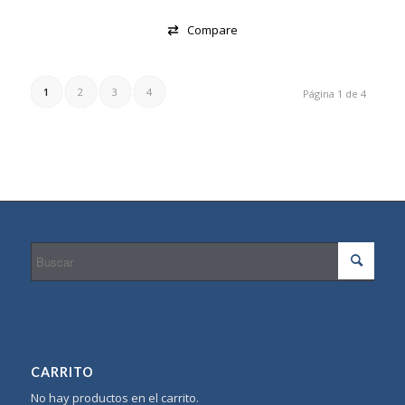
Compare
1
2
3
4
Página 1 de 4
CARRITO
No hay productos en el carrito.