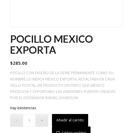
POCILLO MEXICO
EXPORTA
$
285.00
POCILLO CON DISEÑO DE LA SERIE PERMANENTE COMO SU
NOMBRE LO INDICA MEXICO EXPORTA, RESALTABA EN CADA
SELLO POSTAL UN PRODUCTO DISTINTO QUE MEXICO
PRODUCIA Y EXPORTABA; LAS EMISIONES FUERON CREADAS
POR EL DISEÑADOR RAFAEL DAVIDSON
Hay existencias
Añadir al carrito
Add to wishlist