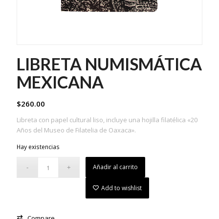
LIBRETA NUMISMÁTICA
MEXICANA
$
260.00
Libreta con papel cultural liso, incluye una hojilla filatélica «20
Años del Museo de Filatelia de Oaxaca».
Hay existencias
Añadir al carrito
Add to wishlist
Compare