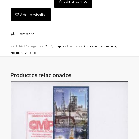
Añadir al carrito
Add to wishlist
Compare
SKU:
h67
Categorías:
2005
,
Hojillas
Etiquetas:
Correos de méxico
,
Hojillas
,
México
Productos relacionados