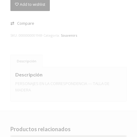
Add to wishlist
Compare
SKU:
0000000001969
Categoría:
Souvenirs
Descripción
Descripción
PERSONAJES EN LA CORRESPONDENCIA — TALLA DE
MADERA
Productos relacionados