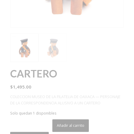
CARTERO
$
1,495.00
COLECCION MUSEO DE LA FILATELIA DE OAXACA — PERSONAJE
DE LA CORRESPONDENCIA ALUSIVO A UN CARTERO
Solo quedan 1 disponibles
Añadir al carrito