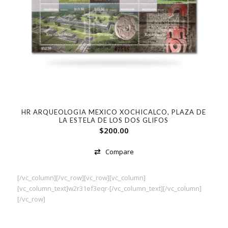
HR ARQUEOLOGIA MEXICO XOCHICALCO, PLAZA DE
LA ESTELA DE LOS DOS GLIFOS
$
200.00
Compare
[/vc_column][/vc_row][vc_row][vc_column]
[vc_column_text]w2r31ef3eqr-[/vc_column_text][/vc_column]
[/vc_row]